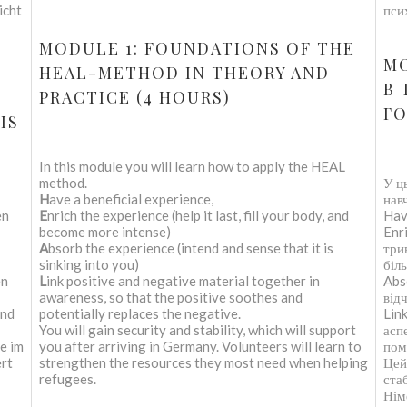
icht
пси
MODULE 1: FOUNDATIONS OF THE
МО
HEAL-METHOD IN THEORY AND
В 
PRACTICE (4 HOURS)
Г
IS
In this module you will learn how to apply the HEAL
method.
У ц
H
ave a beneficial experience,
нав
en
E
nrich the experience (help it last, fill your body, and
Hav
become more intense)
Enri
A
bsorb the experience (intend and sense that it is
три
sinking into you)
біл
en
L
ink positive and negative material together in
Abs
awareness, so that the positive soothes and
від
und
potentially replaces the negative.
Link
You will gain security and stability, which will support
асп
e im
you after arriving in Germany. Volunteers will learn to
пом
ert
strengthen the resources they most need when helping
Цей
refugees.
ста
Нім