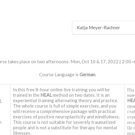
Katja Meyer-Rachner
rse takes place on two afternoons: Mon
,
Oct
10 &
17,
2022
| 2:00–
Course Language is
German
.
In this free 8-hour online live training you will be
Під
trained in the
HEAL
method on two dates. It is an
нав
g,
experiential training alternating theory and practice.
HE
The whole course is full of simple exercises, and you
пра
will receive a comprehensive package with practical
стаб
exercises of positive neuroplasticity and mindfulness.
отр
n
This course is not suitable for severely traumatized
поз
people and is not a substitute for therapy for mental
Це 
illnesses.
пси