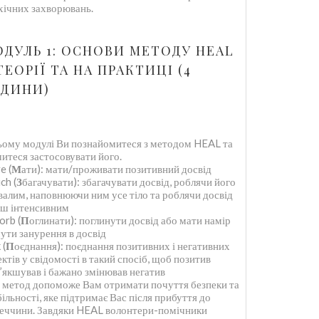
хічних захворювань.
ДУЛЬ 1: ОСНОВИ МЕТОДУ HEAL
ТЕОРІЇ ТА НА ПРАКТИЦІ (4
ОДИНИ)
ьому модулі Ви познайомитеся з методом HEAL та
читеся застосовувати його.
e (
М
ати): мати/проживати позитивний досвід
ch (
З
багачувати): збагачувати досвід, роблячи його
валим, наповнюючи ним усе тіло та роблячи досвід
ьш інтенсивним
orb (
П
оглинати): поглинути досвід або мати намір
чути занурення в досвід
 (
П
оєднання): поєднання позитивних і негативних
ектів у свідомості в такий спосіб, щоб позитив
’якшував і бажано змінював негатив
 метод допоможе Вам отримати почуття безпеки та
більності, яке підтримає Вас після прибуття до
еччини. Завдяки HEAL волонтери-помічники