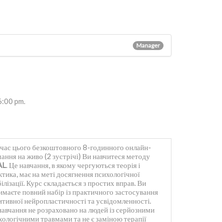
Manager
6:00
pm.
 час цього безкоштовного 8-годинного онлайн-
чання на живо (2 зустрічі) Ви навчитеся методу
AL
. Це навчання, в якому чергуються теорія і
ктика, має на меті досягнення психологічної
ілізації. Курс складається з простих вправ. Ви
имаєте повний набір із практичного застосування
итивної нейропластичності та усвідомленності.
навчання не розраховано на людей із серйозними
хологічними травмами та не є заміною терапії