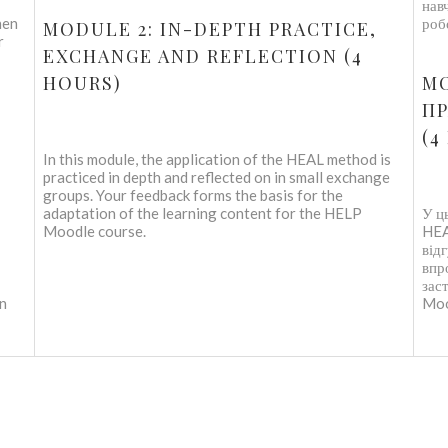
нав
nen
роб
MODULE 2: IN-DEPTH PRACTICE,
r
EXCHANGE AND REFLECTION (4
HOURS)
МО
ПР
(4
In this module, the application of the HEAL method is
practiced in depth and reflected on in small exchange
groups. Your feedback forms the basis for the
adaptation of the learning content for the HELP
У ц
Moodle course.
HEA
від
впр
зас
en
Moo