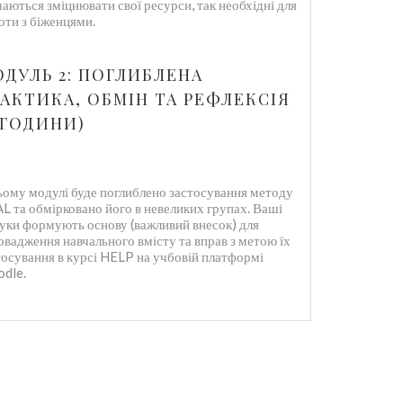
чаються зміцнювати свої ресурси, так необхідні для
оти з біженцями.
ДУЛЬ 2: ПОГЛИБЛЕНА
АКТИКА, ОБМІН ТА РЕФЛЕКСІЯ
 ГОДИНИ)
ьому модулі буде поглиблено застосування методу
L та обмірковано його в невеликих групах. Ваші
гуки формують основу (важливий внесок) для
овадження навчального вмісту та вправ з метою їх
тосування в курсі HELP на учбовій платформі
dle.