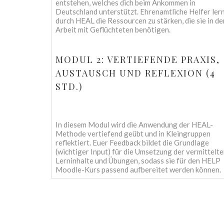
entstehen, welches dich beim Ankommen in
Deutschland unterstützt. Ehrenamtliche Helfer ler
durch HEAL die Ressourcen zu stärken, die sie in de
Arbeit mit Geflüchteten benötigen.
MODUL 2: VERTIEFENDE PRAXIS,
AUSTAUSCH UND REFLEXION (4
STD.)
In diesem Modul wird die Anwendung der HEAL-
Methode vertiefend geübt und in Kleingruppen
reflektiert. Euer Feedback bildet die Grundlage
(wichtiger Input) für die Umsetzung der vermittelt
Lerninhalte und Übungen, sodass sie für den HELP
Moodle-Kurs passend aufbereitet werden können.